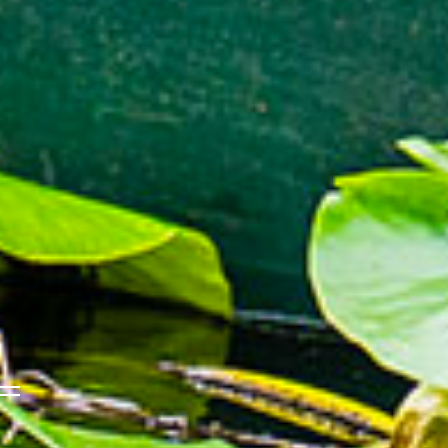
NOTRE OFFRE
EXPERTISE
RESSOURCES
CRÉATION
English
ANNONCER