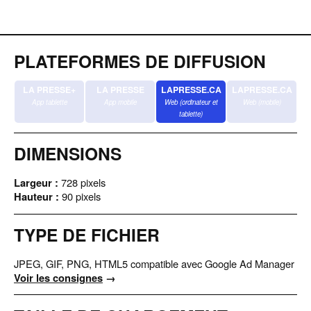
PLATEFORMES DE DIFFUSION
LA PRESSE+
LA PRESSE
LAPRESSE.CA
LAPRESSE.CA
App tablette
App mobile
Web (ordinateur et
Web (mobile)
tablette)
DIMENSIONS
Largeur :
728 pixels
Hauteur :
90 pixels
TYPE DE FICHIER
JPEG, GIF, PNG, HTML5 compatible avec Google Ad Manager
Voir les consignes
→