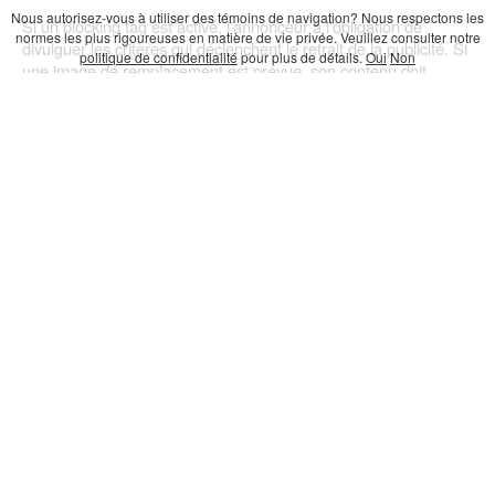
Nous autorisez-vous à utiliser des témoins de navigation? Nous respectons les
Si un blocking tag est activé, l'annonceur a l'obligation de
normes les plus rigoureuses en matière de vie privée. Veuillez consulter notre
divulguer les critères qui déclenchent le retrait de la publicité. Si
politique de confidentialité
pour plus de détails.
Oui
Non
une image de remplacement est prévue, son contenu doit
obligatoirement être en français. Les blocking tags ne sont pas
permis pour les placements permanents.
À noter, des écarts entre Google Ad Manager et le serveur tiers
peuvent survenir. Un écart sous 10% est jugé acceptable selon
IAB.
CONTACTEZ-