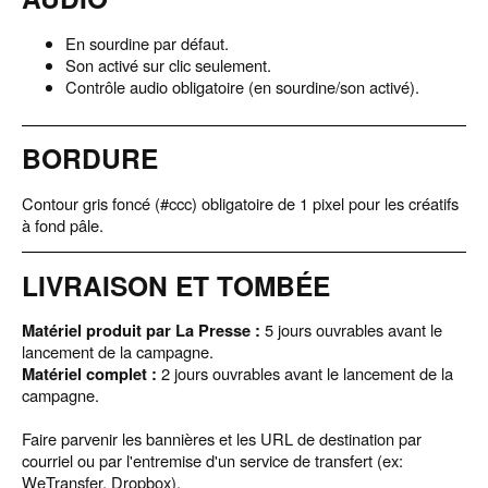
ACCUEIL
En sourdine par défaut.
NOTRE OFFRE
Son activé sur clic seulement.
Contrôle audio obligatoire (en sourdine/son activé).
EXPERTISE
BORDURE
RESSOURCES
Contour gris foncé (#ccc) obligatoire de 1 pixel pour les créatifs
à fond pâle.
CRÉATION
LIVRAISON ET TOMBÉE
Matériel produit par La Presse :
5 jours ouvrables avant le
English
lancement de la campagne.
Matériel complet :
2 jours ouvrables avant le lancement de la
campagne.
ANNONCER
Faire parvenir les bannières et les URL de destination par
courriel ou par l'entremise d'un service de transfert (ex:
WeTransfer, Dropbox).