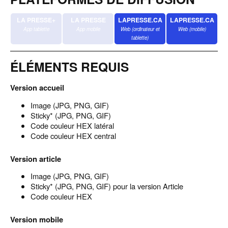
LA PRESSE+
LA PRESSE
LAPRESSE.CA
LAPRESSE.CA
App tablette
App mobile
Web (ordinateur et
Web (mobile)
tablette)
ÉLÉMENTS REQUIS
Version accueil
Image (JPG, PNG, GIF)
Sticky* (JPG, PNG, GIF)
Code couleur HEX latéral
Code couleur HEX central
ACCUEIL
Version article
Image (JPG, PNG, GIF)
NOTRE OFFRE
Sticky* (JPG, PNG, GIF) pour la version Article
Code couleur HEX
EXPERTISE
Version mobile