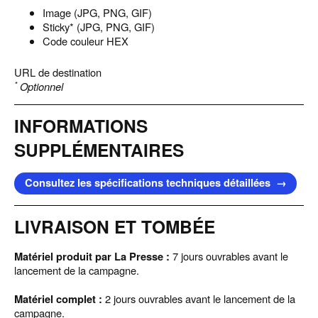
Image (JPG, PNG, GIF)
RESSOURCES
Sticky* (JPG, PNG, GIF)
Code couleur HEX
CRÉATION
URL de destination
*
Optionnel
English
INFORMATIONS
SUPPLÉMENTAIRES
ANNONCER
Consultez les spécifications techniques détaillées
→
LIVRAISON ET TOMBÉE
Matériel produit par La Presse :
7 jours ouvrables avant le
lancement de la campagne.
Matériel complet :
2 jours ouvrables avant le lancement de la
campagne.