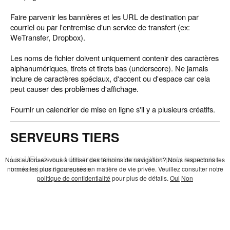
Faire parvenir les bannières et les URL de destination par
courriel ou par l'entremise d'un service de transfert (ex:
WeTransfer, Dropbox).
Les noms de fichier doivent uniquement contenir des caractères
alphanumériques, tirets et tirets bas (underscore). Ne jamais
inclure de caractères spéciaux, d'accent ou d'espace car cela
peut causer des problèmes d'affichage.
Fournir un calendrier de mise en ligne s'il y a plusieurs créatifs.
SERVEURS TIERS
Les URL de suivi des impressions tierces (third party impression
Nous autorisez-vous à utiliser des témoins de navigation? Nous respectons les
trackers) sont acceptées.
normes les plus rigoureuses en matière de vie privée. Veuillez consulter notre
politique de confidentialité
pour plus de détails.
Oui
Non