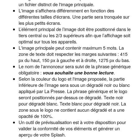
un fichier distinct de l'image principale.
NOTRE OFFRE
L'image s'affichera différemment en fonction des
différentes tailles d'écrans. Une partie sera tronquée sur
les plus petits écrans.
EXPERTISE
L’élément principal de l’image doit être positionné dans le
tiers central ou les 2/3 supérieurs afin que l’affichage soit
optimal sur tous les appareils.
RESSOURCES
L'image principale peut contenir maximum 5 mots. La
zone de texte doit respecter les marges suivantes : 415
px du haut, 150 px à gauche et à droite, 1275 px du bas.
CRÉATION
Le nom de l'annonceur sera suivi de la phrase générique
obligatoire :
vous souhaite une bonne lecture
.
Selon la couleur du logo et l'image proposée, la partie
English
inférieure de l’image sera sous un dégradé noir ou blanc
appliqué par La Presse. La phrase générique et le logo
seront positionnés par-dessus ce dégradé. Texte noir
ANNONCER
pour dégradé blanc. Texte blanc pour dégradé noir. La
zone sous le logo ne contient aucun dégradé et a une
opacité de 100%.
Un outil de prévisualisation est à votre disposition pour
valider la conformité de vos éléments et générer un
aperçu de votre Splash.