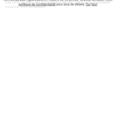
Les URL de suivi des impressions tierces (third party impression
politique de confidentialité
pour plus de détails.
Oui
Non
trackers) sont acceptées.
CONTACTEZ-
NOUS