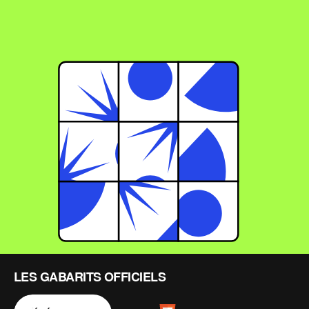
ACCUEIL
NOTRE OFFRE
EXPERTISE
RESSOURCES
CRÉATION
LES GABARITS OFFICIELS
English