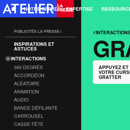
NOTRE OFFRE
EXPERTISE
RESSOURC
PUBLICITÉS LA PRESSE+
INTERACTION
GR
INSPIRATIONS ET
UN MÉDIA DE QUALITÉ
ASTUCES
UN LECTORAT QUALIFIÉ
INTERACTIONS
RÉDAC
360 DEGRÉS
APPUYEZ ET
MAGAZ
VOTRE CURS
ACCORDÉON
GRATTER
ALÉATOIRE
ANIMATION
FORMA
AUDIO
FORMA
BANDE DÉFILANTE
CARROUSEL
OFFRE
CASSE-TÊTE
OFFRE