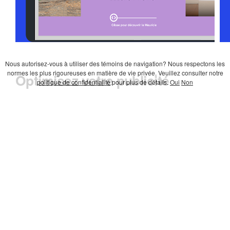
Nous autorisez-vous à utiliser des témoins de navigation? Nous respectons les
normes les plus rigoureuses en matière de vie privée. Veuillez consulter notre
Optimisez votre publicité
politique de confidentialité
pour plus de détails.
Oui
Non
Icône
Astuces de l'Atelier Canevas
Orientations